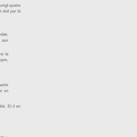
vingt-quatre
 doit par là
mble;
s aux
ns la
opre,
artie
ur un
té. Et il en