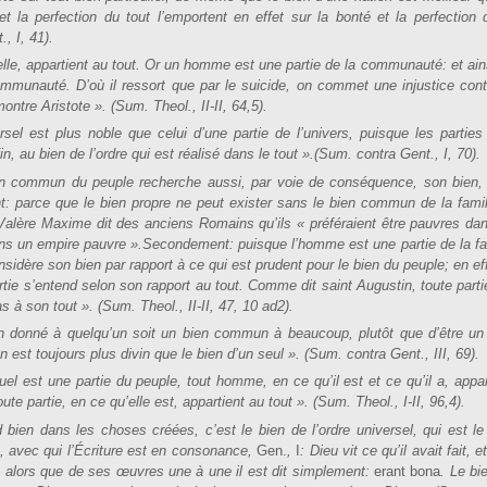
t la perfection du tout l’emportent en effet sur la bonté et la perfection 
, I, 41).
telle, appartient au tout. Or un homme est une partie de la communauté: et ain
communauté. D’où il ressort que par le suicide, on commet une injustice cont
tre Aristote ». (Sum. Theol., II-II, 64,5).
rsel est plus noble que celui d’une partie de l’univers, puisque les parties
 au bien de l’ordre qui est réalisé dans le tout ».(Sum. contra Gent., I, 70).
ien commun du peuple recherche aussi, par voie de conséquence, son bien,
: parce que le bien propre ne peut exister sans le bien commun de la famil
 Valère Maxime dit des anciens Romains qu’ils « préféraient être pauvres da
ans un empire pauvre ».Secondement: puisque l’homme est une partie de la fa
 considère son bien par rapport à ce qui est prudent pour le bien du peuple; en eff
rtie s’entend selon son rapport au tout. Comme dit saint Augustin, toute parti
s à son tout ». (Sum. Theol., II-II, 47, 10 ad2).
ien donné à quelqu’un soit un bien commun à beaucoup, plutôt que d’être un
est toujours plus divin que le bien d’un seul ». (Sum. contra Gent., III, 69).
el est une partie du peuple, tout homme, en ce qu’il est et ce qu’il a, appar
e partie, en ce qu’elle est, appartient au tout ». (Sum. Theol., I-II, 96,4).
 bien dans les choses créées, c’est le bien de l’ordre universel, qui est le
e, avec qui l’Écriture est en consonance,
Gen.
,
I
: Dieu vit ce qu’il avait fait, e
,
alors que de ses œuvres une à une il est dit simplement:
erant bona
. Le bi