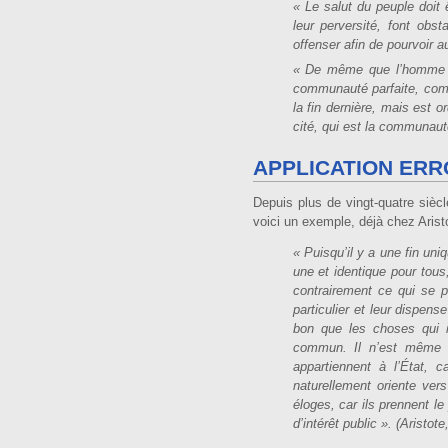
« Le salut du peuple doit
leur perversité, font obs
offenser afin de pourvoir au
« De même que l’homme est
communauté parfaite, comm
la fin dernière, mais est
cité, qui est la communauté 
APPLICATION ERR
Depuis plus de vingt-quatre siècl
voici un exemple, déjà chez Aristot
« Puisqu’il y a une fin uni
une et identique pour tous,
contrairement ce qui se 
particulier et leur dispen
bon que les choses qui i
commun. Il n’est même p
appartiennent à l’État, 
naturellement oriente ver
éloges, car ils prennent le
d’intérêt public ». (Aristote,