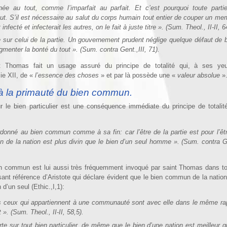
née au tout, comme l’imparfait au parfait. Et c’est pourquoi toute parti
ut. S’il est nécessaire au salut du corps humain tout entier de couper un me
nfecté et infecterait les autres, on le fait à juste titre ». (Sum. Theol., II-II, 6
e sur celui de la partie. Un gouvernement prudent néglige quelque défaut de 
gmenter la bonté du tout ». (Sum. contra Gent.,III, 71).
t Thomas fait un usage assuré du principe de totalité qui, à ses ye
ie XII, de «
l’essence des choses
» et par là possède une «
valeur absolue
»
é à la primauté du bien commun.
le bien particulier est une conséquence immédiate du principe de totalité
ordonné au bien commun comme à sa fin: car l’être de la partie est pour l’êt
bien de la nation est plus divin que le bien d’un seul homme ». (Sum. contra G
ien commun est lui aussi très fréquemment invoqué par saint Thomas dans to
nt référence d’Aristote qui déclare évident que le bien commun de la nation
 d’un seul (Ethic.,I,1):
us ceux qui appartiennent à une communauté sont avec elle dans le même ra
 ». (Sum. Theol., II-II, 58,5).
rte sur tout bien particulier, de même que le bien d’une nation est meilleur q