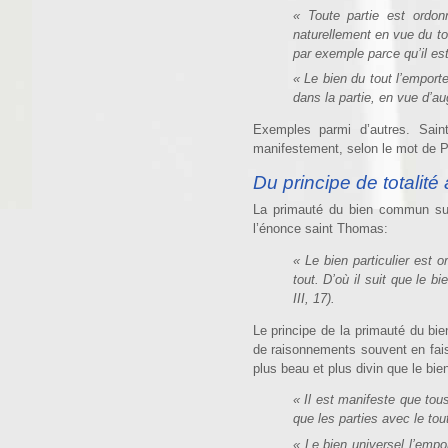
« Toute partie est ordon
naturellement en vue du to
par exemple parce qu’il est i
« Le bien du tout l’emport
dans la partie, en vue d’au
Exemples parmi d’autres. Sain
manifestement, selon le mot de P
Du principe de totalit
La primauté du bien commun sur 
l’énonce saint Thomas:
« Le bien particulier est 
tout. D’où il suit que le 
III, 17).
Le principe de la primauté du b
de raisonnements souvent en faisa
plus beau et plus divin que le bien
« Il est manifeste que to
que les parties avec le tout
« Le bien universel l’empo