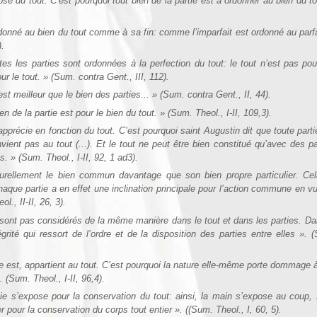
se du tout. C’est pourquoi tout bien de la partie est à ordonner au bien du to
ordonné au bien du tout comme à sa fin: comme l’imparfait est ordonné au parfa
).
tes les parties sont ordonnées à la perfection du tout: le tout n’est pas pou
ur le tout. » (Sum. contra Gent., III, 112).
st meilleur que le bien des parties... » (Sum. contra Gent., II, 44).
en de la partie est pour le bien du tout. » (Sum. Theol., I-II, 109,3).
apprécie en fonction du tout. C’est pourquoi saint Augustin dit que toute parti
vient pas au tout (...). Et le tout ne peut être bien constitué qu’avec des pa
s. » (Sum. Theol., I-II, 92, 1 ad3).
urellement le bien commun davantage que son bien propre particulier. Ce
aque partie a en effet une inclination principale pour l’action commune en v
ol., II-II, 26, 3).
e sont pas considérés de la même manière dans le tout et dans les parties. Da
égrité qui ressort de l’ordre et de la disposition des parties entre elles ». 
lle est, appartient au tout. C’est pourquoi la nature elle-même porte dommage 
. (Sum. Theol., I-II, 96,4).
rtie s’expose pour la conservation du tout: ainsi, la main s’expose au coup,
er pour la conservation du corps tout entier ». ((Sum. Theol., I, 60, 5).