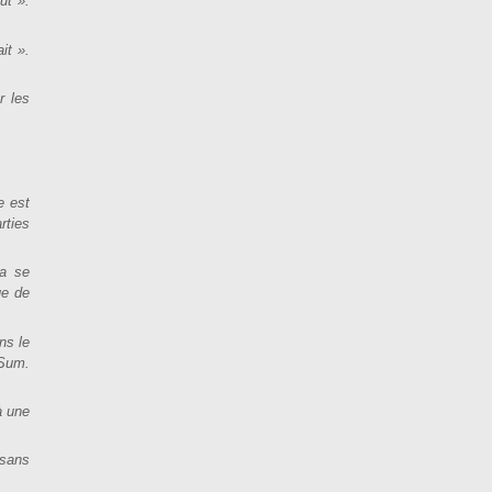
ut ».
it ».
r les
e est
rties
la se
ue de
ns le
(Sum.
à une
 sans