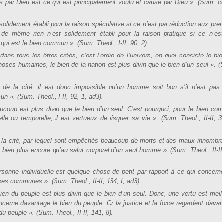
s par Dieu est ce qui est principalement voulu et causé par Dieu ». (Sum. c
olidement établi pour la raison spéculative si ce n’est par réduction aux pre
 de même rien n’est solidement établi pour la raison pratique si ce n’es
, qui est le bien commun ». (Sum. Theol., I-II, 90, 2).
 dans tous les êtres créés, c’est l’ordre de l’univers, en quoi consiste le bi
choses humaines, le bien de la nation est plus divin que le bien d’un seul ». 
de la cité: il est donc impossible qu’un homme soit bon s’il n’est pas
n ». (Sum. Theol., I-II, 92, 1, ad3).
oup est plus divin que le bien d’un seul. C’est pourquoi, pour le bien c
le ou temporelle, il est vertueux de risquer sa vie ». (Sum. Theol., II-II, 3
 de la cité, par lequel sont empêchés beaucoup de morts et des maux innombr
, bien plus encore qu’au salut corporel d’un seul homme ». (Sum. Theol., II-II
sonne individuelle est quelque chose de petit par rapport à ce qui concern
es communes ». (Sum. Theol., II-II, 134; I, ad3).
ien du peuple est plus divin que le bien d’un seul. Donc, une vertu est meil
cerne davantage le bien du peuple. Or la justice et la force regardent dava
u peuple ». (Sum. Theol., II-II, 141, 8).