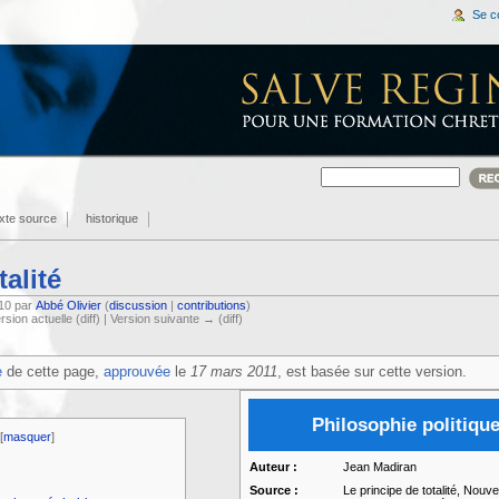
Se c
exte source
historique
talité
:10 par
Abbé Olivier
(
discussion
|
contributions
)
ersion actuelle (diff) | Version suivante → (diff)
e
de cette page,
approuvée
le
17 mars 2011
, est basée sur cette version.
Philosophie politiqu
[
masquer
]
Auteur :
Jean Madiran
Source :
Le principe de totalité, Nouve