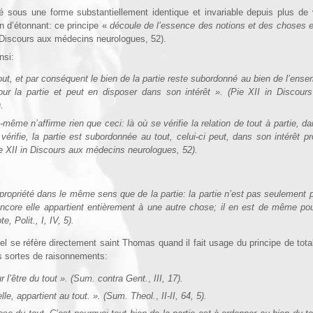
cé sous une forme substantiellement identique et invariable depuis plus de 
n d’étonnant: ce principe «
découle de l’essence des notions et des choses et
n Discours aux médecins neurologues, 52).
nsi:
tout, et par conséquent le bien de la partie reste subordonné au bien de l’ense
our la partie et peut en disposer dans son intérêt ». (Pie XII in Discour
.
i-même n’affirme rien que ceci: là où se vérifie la relation de tout à partie, da
érifie, la partie est subordonnée au tout, celui-ci peut, dans son intérêt pr
Pie XII in Discours aux médecins neurologues, 52).
 propriété dans le même sens que de la partie: la partie n’est pas seulement p
ncore elle appartient entièrement à une autre chose; il en est de même po
e, Polit., I, IV, 5).
el se réfère directement saint Thomas quand il fait usage du principe de totali
s sortes de raisonnements:
ur l’être du tout ». (Sum. contra Gent.
,
III, 17).
elle, appartient au tout. ». (Sum. Theol.
,
II-II, 64, 5).