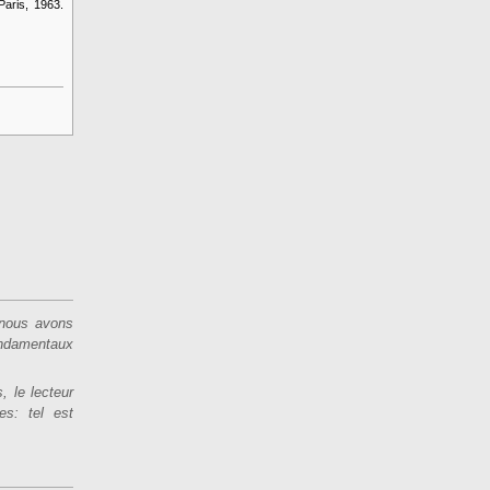
 Paris, 1963.
 nous avons
ondamentaux
, le lecteur
es: tel est