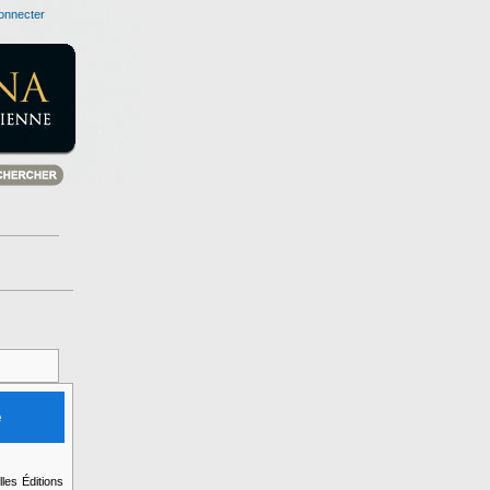
onnecter
e
lles Éditions