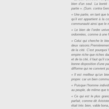
bien d’un seul. La bonté e
partie ». (Sum. contra Gent.
« Une partie, en tant que 
qu’il est appartient à la 
communauté ainsi que le mon
« Le bien de l’ordre unive
ordonnées, comme à une fin,
« Celui qui cherche le b
deux raisons.Premièrement
de la cité. C’est pourquoi
empire riche que riches d
et de la cité, il faut qu’il
bonne disposition d’une pa
difforme qui ne convient pa
« Il est meilleur qu’un b
propre: car un bien commun 
« Puisque l’homme individu
au peuple, de même que tout
« Ce qui est le plus grand
parfait, comme dit Aristot
était très bien,
valde bona