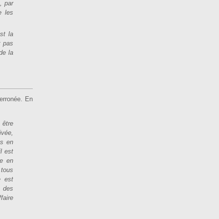
, par
e les
st la
t pas
de la
 erronée. En
 être
ivée,
ts en
l est
ce en
 tous
e est
e des
faire