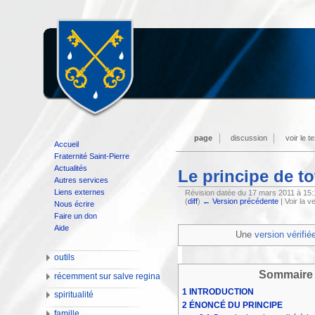
page
discussion
voir le t
Accueil
Fraternité Saint-Pierre
Actualités
Le principe de to
Autres services
Liens externes
Révision datée du 17 mars 2011 à 15
(
diff
)
← Version précédente
| Voir la v
Nous écrire
Faire un don
Aide
Une
version vérifié
outils
Sommaire
récemment sur salve regina
1
INTRODUCTION
spiritualité
2
ÉNONCÉ DU PRINCIPE
famille