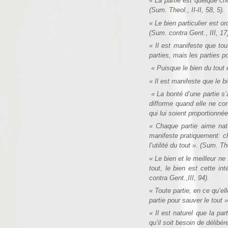
« La partie est quelque cho
(Sum. Theol., II-II, 58, 5).
« Le bien particulier est 
(Sum. contra Gent.
,
III, 17
« Il est manifeste que tou
parties, mais les parties po
« Puisque le bien du tout e
« Il est manifeste que le bi
« La bonté d’une partie s’
difforme quand elle ne con
qui lui soient proportionnée
« Chaque partie aime nat
manifeste pratiquement: ch
l’utilité du tout ». (Sum. The
« Le bien et le meilleur n
tout, le bien est cette int
contra Gent.,III, 94).
« Toute partie, en ce qu’e
partie pour sauver le tout »
« Il est naturel que la pa
qu’il soit besoin de délibér