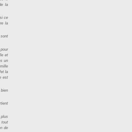
de la
si ce
re la
 sont
 pour
le et
ns un
mille
et la
e est
 bien
tient
 plus
t tout
en de