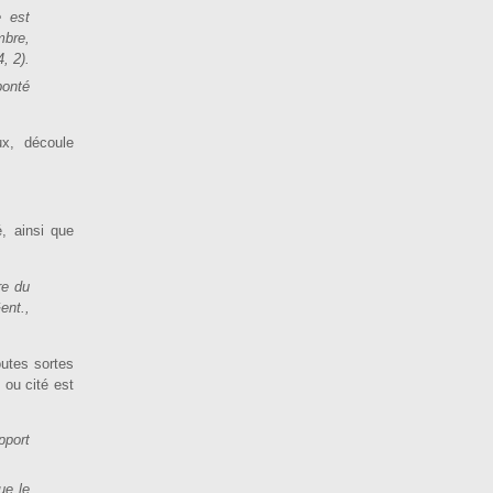
e est
mbre,
4, 2).
bonté
ux, découle
.
, ainsi que
re du
ent.,
utes sortes
 ou cité est
pport
ue le