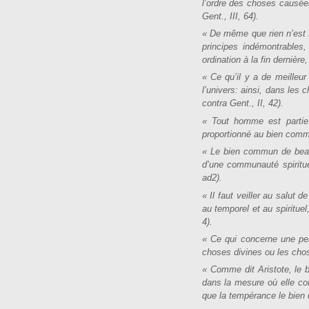
l’ordre des choses causée
Gent., III, 64).
« De même que rien n’est s
principes indémontrables,
ordination à la fin dernière
« Ce qu’il y a de meilleur
l’univers: ainsi, dans les 
contra Gent., II, 42).
« Tout homme est partie 
proportionné au bien commu
« Le bien commun de beauc
d’une communauté spirituel
ad2).
« Il faut veiller au salut
au temporel et au spirituel
4).
« Ce qui concerne une per
choses divines ou les chos
« Comme dit Aristote, le b
dans la mesure où elle con
que la tempérance le bien d