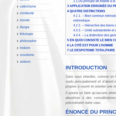
2.1
Du principe de totalité à 
3
APPLICATION ERRONÉE DU P
catéchisme
4
QUATRE DISTINCTIONS
chrétienté
4.1
1. -- Bien commun intrins
extrinsèque.
morale
4.2
2. -- Hiérarchie des bien
liturgie
4.3
3. -- Unité substantielle et 
théologie
4.4
4. -- La distinction des ge
5
EN QUOI CONSISTE LE BIEN
philosophie
6
LA CITÉ EST POUR L’HOMME
histoire
7
LE DESPOTISME TOTALITAIRE
scoutisme
auteurs
INTRODUCTION
Sans nous interdire, comme on l
voulu principalement et d’abord
propres à nourrir et orienter une m
Il pourra se faire qu’aucune atte
aboutisse à des considération
précisément notre vœu.
ÉNONCÉ DU PRINC