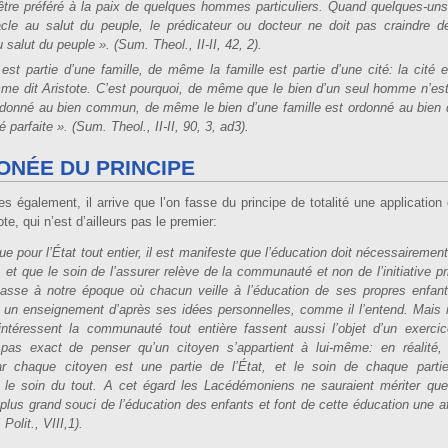
 être préféré à la paix de quelques hommes particuliers. Quand quelques-uns
tacle au salut du peuple, le prédicateur ou docteur ne doit pas craindre d
 salut du peuple ». (Sum. Theol., II-II, 42, 2).
 partie d’une famille, de même la famille est partie d’une cité: la cité e
e dit Aristote. C’est pourquoi, de même que le bien d’un seul homme n’es
 ordonné au bien commun, de même le bien d’une famille est ordonné au bien 
parfaite ». (Sum. Theol., II-II, 90, 3, ad3).
ONÉE DU PRINCIPE
es également, il arrive que l’on fasse du principe de totalité une application
e, qui n’est d’ailleurs pas le premier:
que pour l’État tout entier, il est manifeste que l’éducation doit nécessairement
 et que le soin de l’assurer relève de la communauté et non de l’initiative pr
passe à notre époque où chacun veille à l’éducation de ses propres enfan
se un enseignement d’après ses idées personnelles, comme il l’entend. Mais i
ntéressent la communauté tout entière fassent aussi l’objet d’un exerci
as exact de penser qu’un citoyen s’appartient à lui-même: en réalité,
car chaque citoyen est une partie de l’État, et le soin de chaque parti
s le soin du tout. A cet égard les Lacédémoniens ne sauraient mériter qu
 plus grand souci de l’éducation des enfants et font de cette éducation une af
 Polit., VIII,1).