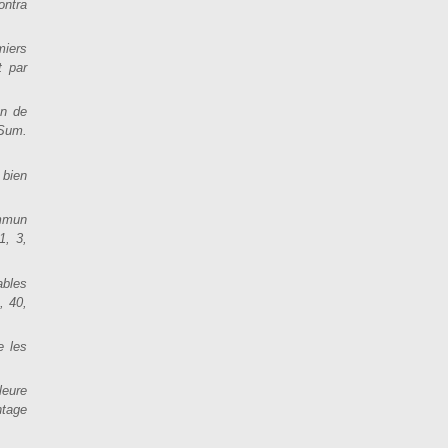
ontra
miers
t par
en de
(Sum.
 bien
ommun
1, 3,
ables
, 40,
e les
leure
ntage