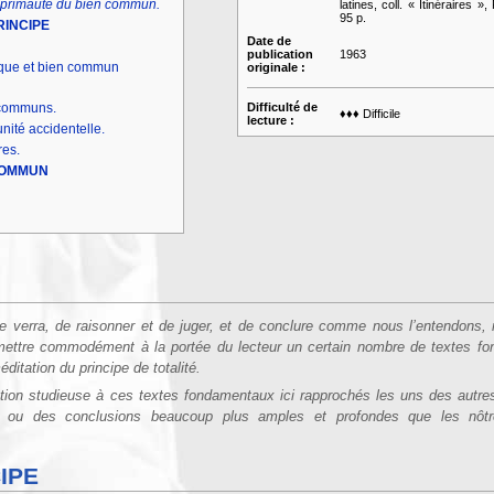
la primauté du bien commun.
latines, coll. « Itinéraires »,
95 p.
RINCIPE
Date de
publication
1963
èque et bien commun
originale :
s communs.
Difficulté de
♦♦♦ Difficile
lecture :
unité accidentelle.
nres.
 COMMUN
e verra, de raisonner et de juger, et de conclure comme nous l’entendons,
 mettre commodément à la portée du lecteur un certain nombre de textes f
éditation du principe de totalité.
ntion studieuse à ces textes fondamentaux ici rapprochés les uns des autres
s ou des conclusions beaucoup plus amples et profondes que les nôtr
IPE