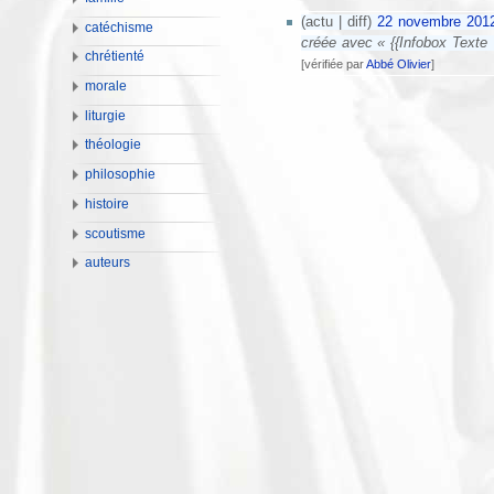
(actu | diff)
22 novembre 2012
catéchisme
créée avec « {{Infobox Texte |
chrétienté
[vérifiée par
Abbé Olivier
]
morale
liturgie
théologie
philosophie
histoire
scoutisme
auteurs