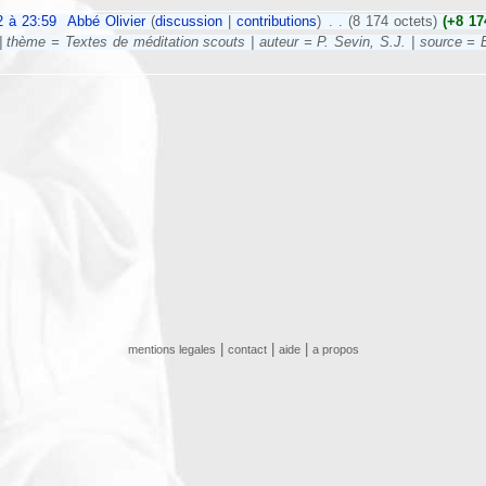
 à 23:59
‎
Abbé Olivier
(
discussion
|
contributions
)
‎
. .
(8 174 octets)
(+8 17
 thème = Textes de méditation scouts | auteur = P. Sevin, S.J. | source = Ex
|
|
|
mentions legales
contact
aide
a propos