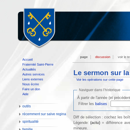
page
discussion
voir le t
Accueil
Fraternité Saint-Pierre
Actualités
Le sermon sur la
Autres services
Liens externes
Voir les opérations sur cette page
Nous écrire
Faire un don
Naviguer dans l’historique
Aide
À partir de l'année (et précéden
Filtrer les
balises
:
outils
récemment sur salve regina
Diff de sélection : cochez les bo
spiritualité
Légende:
(actu)
= différence ave
mineure.
famille