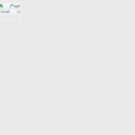
4)
‎
. .
(Page
trait ... »)