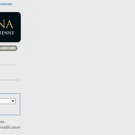
onnecter
bas.
odification