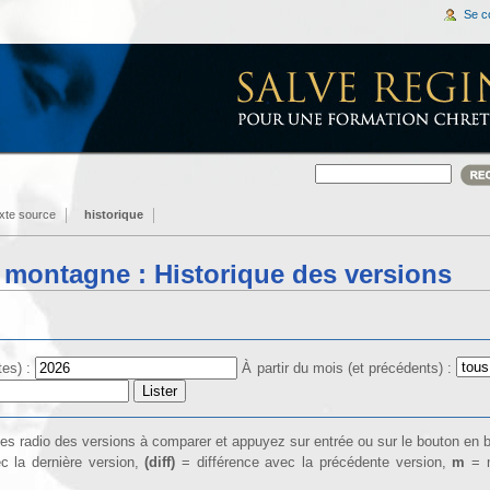
Se c
exte source
historique
 montagne : Historique des versions
tes) :
À partir du mois (et précédents) :
îtes radio des versions à comparer et appuyez sur entrée ou sur le bouton en 
c la dernière version,
(diff)
= différence avec la précédente version,
m
= m