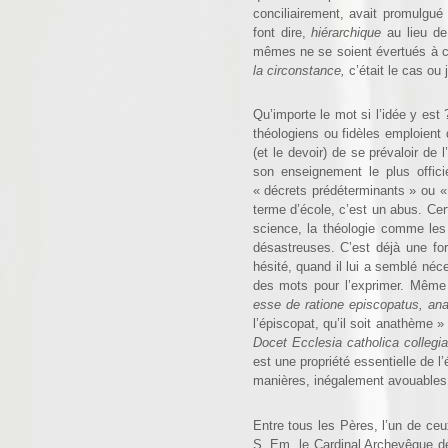
conciliairement, avait promul­gué
font dire,
hiérarchique
au lieu d
mêmes ne se soient évertués à con
la circonstance,
c’était le cas ou
Qu’importe le mot si l’idée y est
théologiens ou fidèles emploien
(et le devoir) de se prévaloir de
son enseignement le plus officie
« décrets prédétermi­nants » ou
terme d’école, c’est un abus. Cer
science, la théologie comme les 
désastreuses. C’est déjà une for
hésité, quand il lui a semblé néc
des mots pour l’exprimer. Même s
esse de ratione episcopatus, an
l’épiscopat, qu’il soit anathème 
Docet Ecclesia catholica collegi
est une propriété essentielle de l
manières, inégalement avouables.
Entre tous les Pères, l’un de ceux
S. Em. le Cardinal Archevêque d