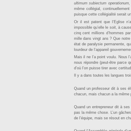
ultimum subiectum operationum
même collégial, continuelle­ment 
puisque cette collégialité serait u
Or il est patent que l’Eglise n’
impossible qu’elle le soit, à ca
cinq cent millions d’hommes par 
mille dans vingt ans ? Que notre
état de paralysie per­manente, qui
lourdeur de l’appareil gouvernem
Mais il ne l’a point voulu. Nous l
nous répondre (peut-être parce qu
d’où l’on puisse tirer avec certitu
Il y a dans toutes les langues trois 
Quand un professeur dit à ses élèv
chacun, mais chacun a la même pos
Quand un entrepreneur dit à ses
pas la même chose. L’un gâchera le
de l’équipe, mais se résout en c