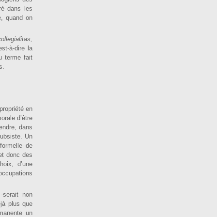
ré dans les
e, quand on
ollegialitas,
st-à-dire la
 terme fait
s.
 propriété en
orale d’être
rendre, dans
subsiste. Un
 formelle de
 et donc des
hoix, d’une
’occupations
 -serait non
jà plus que
rmanente un