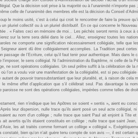
 société charge son Conseil d’Administration de décider l’achat d’un immeu
ollégial. Que la décision soit prise à la majorité ou à l’unanimité n’importe pas 
 même celle de l’unanimité des membres elle est la décision du Conseil d’Admin
oup le moins usité, c’est à celui qui croit le rencontrer de faire la preuve qu’i
e à un pluriel collectif ou à un pluriel distributif. En ce qui concerne le Nouve
rtée . « Faites ceci en mémoire de moi... Les péchés seront remis à ceux à 
erez sur la terre sera délié dans le ciel... Allez, enseignez toutes les nation
aroles ne comporte une signification nécessairement collégiale, telle que le
eigneur aient dû être collé­gialement accomplies. La Tradition peut certes 
n passage de l’Ecriture, celui qu’il faut tenir pour authentique. Mais dans le 
de l’imposer, le sens collégial. Ni l’administration du Baptême, ni celle de la P
lège, ne sont opérations collégiales. Un seul prêtre suffit à la célébration de la
ù l’on a voulu voir une manifestation de la collégialité, est si peu collégial
autant de pouvoir transsubstantiant que leur pluralité, et, à raison de cela
c le même effet d’application que s’il célébrait seul. Pas davantage la nom
le paroisse ne sont des opérations collégiales, im­pérées comme telles de droit
tament, rien n’in­dique que les Apôtres se soient « sentis »
,
aient eu cons­c
 Après leur dispersion, nulle trace qu’ils aient posé un seul acte collégial, ni
ssaient au nom d’un collège ; nulle trace que saint Paul ait enjoint à Tite e
 ait avertis qu’ils étaient constitués en collège ; nulle trace que saint Jean,
d’Asie, les ait traités comme for­mant un collège
«
collégial »
.
Exégétiqueme
 constaté, bien qu’on n’ait guère tenu compte de son avis —, il est certain q