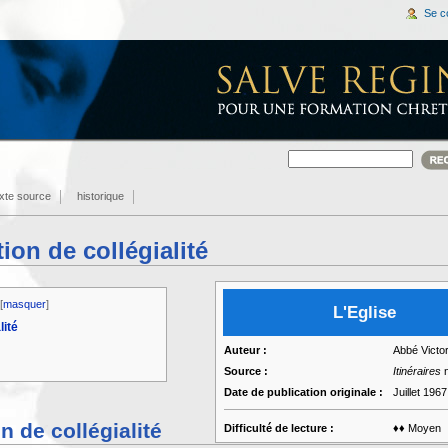
Se c
exte source
historique
tion de collégialité
[
masquer
]
L'Eglise
lité
Auteur :
Abbé Victor
Source :
Itinéraires
n
Date de publication originale :
Juillet 1967
n de collégialité
Difficulté de lecture :
♦♦ Moyen