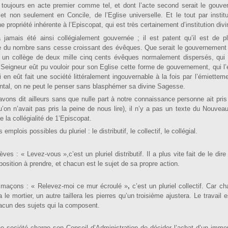
,
tou­jours en acte premier comme tel, et dont l’acte second serait le gouve
et non seulement en Concile, de l’Eglise univer­selle. Et le tout par institu
ne propriété inhérente à l’Episcopat, qui est très certainement d’institution divi
a jamais été ainsi collé­gialement gouvernée ; il est patent qu’il est de 
use du nombre sans cesse croissant des évêques. Que serait le gouvernement 
un collè­ge de deux mille cinq cents évêques normalement disper­sés, qui s
 Seigneur eût pu vouloir pour son Eglise cette forme de gouvernement, qui l
 en eût fait une société littéralement ingou­vernable à la fois par l’émietteme
ental, on ne peut le penser sans blasphémer sa divine Sagesse.
’avons dit ailleurs sans que nulle part à notre connaissance personne ait pris
’on n’avait pas pris la peine de nous lire), il n’y a pas un texte du Nouve
de la collégialité de 1’Episcopat.
emplois possibles du pluriel : le distributif, le collectif, le collégial.
es : « Levez-vous »,c’est un pluriel distributif. Il a plus vite fait de le dire
ition à prendre, et chacun est le sujet de sa propre action.
 maçons : « Relevez-­moi ce mur écroulé »
,
c’est un pluriel collectif. Car ch
 mortier, un autre taillera les pierres qu’un troisième ajustera. Le travail e
hacun des sujets qui la composent.