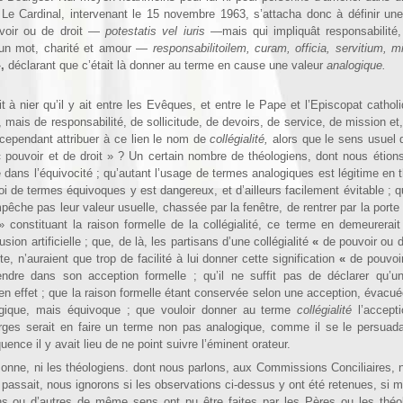
Le Cardinal, intervenant le 15 novembre 1963, s’attacha donc à définir une 
voir ou de droit —
potestatis vel iuris
—mais qui impliquât responsabilité, 
n un mot, charité et amour —
respon­sabilitoilem, curam, officia, servitium, 
»
,
déclarant que c’était là donner au terme en cause une valeur
analogique.
 nier qu’il y ait entre les Evêques, et entre le Pape et l’Episcopat catholi
, mais de responsabilité, de sollicitude, de devoirs, de service, de mission et
l cependant attribuer à ce lien le nom de
collégialité,
alors que le sens usuel
 pouvoir et de droit » ? Un certain nombre de théologiens, dont nous étion
 dans l’équivocité ; qu’autant l’usage de termes analogiques est légitime en t
mploi de termes équivoques y est dangereux, et d’ailleurs facilement évitable ; 
êche pas leur valeur usuelle, chassée par la fenêtre, de rentrer par la porte ;
»
constituant la raison formelle de la collégialité, ce terme en demeurerait
sion artificielle ; que, de là, les partisans d’une collégialité
«
de pouvoir ou de
, n’auraient que trop de facilité à lui donner cette signification
«
de pouvoir
rendre dans son acception formelle ; qu’il ne suffit pas de déclarer qu’u
 en effet ; que la raison formelle étant conservée selon une acception, évacu
ogique, mais équivoque ; que vouloir donner au terme
collégialité
l’accept
rges serait en faire un terme non pas analogique, comme il se le persuada
nce il y avait lieu de ne point suivre l’éminent orateur.
onne, ni les théolo­giens. dont nous parlons, aux Commissions Conciliaires, n
y passait, nous ignorons si les observations ci-dessus y ont été retenues, si 
ns ou d’autres de même sens ont pu être faites par les Pères ou les théo