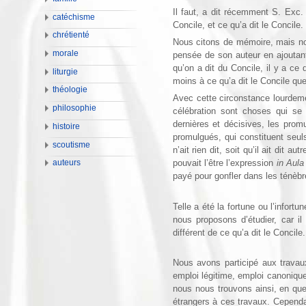
Il faut, a dit récemment S. Exc. 
catéchisme
Concile, et ce qu’a dit le Concile.
chrétienté
Nous citons de mémoire, mais nou
morale
pensée de son auteur en ajoutant
qu’on a dit du Concile, il y a ce q
liturgie
moins à ce qu’a dit le Concile que
théologie
Avec cette circonstance lourdeme
philosophie
célébration sont choses qui se
dernières et décisives, les prom
histoire
promulgués, qui constituent seuls 
scoutisme
n’ait rien dit, soit qu’il ait dit 
auteurs
pouvait l’être l’expression
in Aul
payé pour gonfler dans les ténèbr
Telle a été la fortune ou l’infortu
nous proposons d’étudier, car i
différent de ce qu’a dit le Concile.
Nous avons participé aux travaux
emploi légitime, emploi canonique
nous nous trouvons ainsi, en qu
étrangers à ces tra­vaux. Cepend