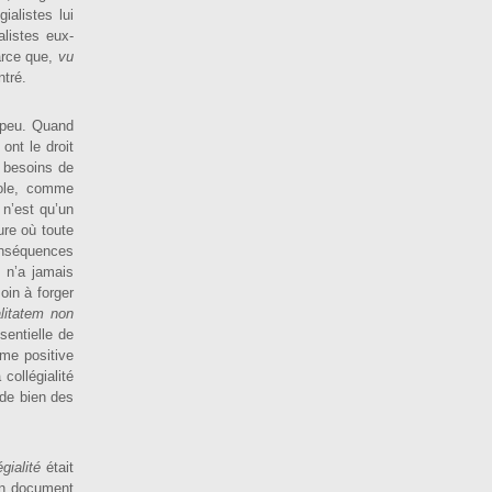
ialistes lui
alistes eux-
parce que,
vu
ntré.
s peu. Quand
s ont le droit
s besoins de
cole, comme
 n’est qu’un
ure où toute
onséquences
e n’a jamais
oin à forger
alitatem non
sentielle de
rme positive
ollégia­lité
é de bien des
égialité
était
un document