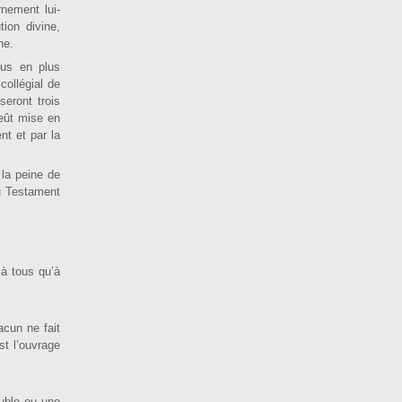
rnement lui-
tion divine,
ne.
plus en plus
collégial de
eront trois
’eût mise en
nt et par la
 la peine de
au Testament
 à tous qu’à
a­cun ne fait
st l’ouvrage