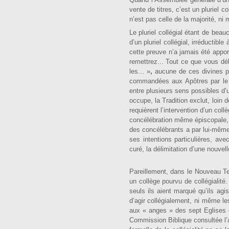
Quand l’Assemblée générale d’une
vente de titres, c’est un pluriel c
n’est pas celle de la majorité, ni
Le pluriel collégial étant de beauc
d’un pluriel collégial, irréductibl
cette preuve n’a jamais été ap­po
remettrez... Tout ce que vous déli
les... »
,
au­cune de ces divines p
com­mandées aux Apôtres par le S
entre plusieurs sens possibles d’u
occupe, la Tradition exclut, loin 
requièrent l’inter­vention d’un col
concélébration même épiscopale, o
des concélébrants a par lui-même 
ses intentions particulières, ave
curé, la délimitation d’une nouvel
Pareillement, dans le Nouveau Tes
un collège pourvu de collégialité.
seuls ils aient marqué qu’ils agi
d’agir collégialement, ni même les
aux « an­ges »
des sept Eglises 
Commission Biblique consultée l’a