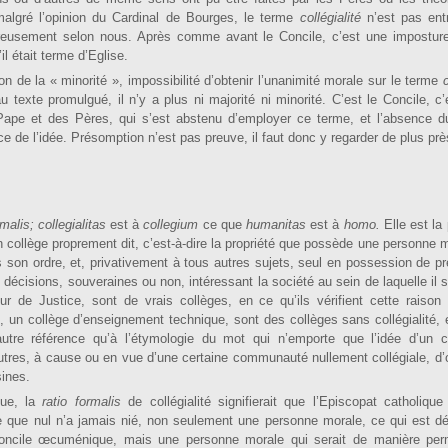
algré l’opinion du Cardinal de Bourges, le terme
collé­gialité
n’est pas ent
eusement selon nous. Après comme avant le Concile, c’est une impostur
l était terme d’Eglise.
on de la « minorité », impossibilité d’obtenir l’unanimité morale sur le terme
c
u texte promulgué, il n’y a plus ni majorité ni minorité. C’est le Concile, c’e
pe et des Pères, qui s’est abstenu d’employer ce terme, et l’absence du
e de l’idée. Présomption n’est pas preuve, il faut donc y regarder de plus prè
rmalis; collegiali­tas
est à
collegium
ce que
humanitas
est à
homo.
Elle est la
n collège proprement dit, c’est-à-dire la propriété que pos­sède une personne m
s son ordre, et, privativement à tous autres sujets, seul en possession de p
décisions, souveraines ou non, inté­ressant la société au sein de laquelle il 
our de Justice, sont de vrais collèges, en ce qu’ils vérifient cette raison
e, un collège d’enseigne­ment technique, sont des collèges sans collégialité,
utre référence qu’à l’étymologie du mot qui n’emporte que l’idée d’un c
autres, à cause ou en vue d’une certaine communauté nullement collégiale, d
ines.
que, la
ratio formalis
de collégialité signifierait que l’Episcopat catholique
e que nul n’a jamais nié, non seulement une personne morale, ce qui est dé
oncile œcu­ménique, mais une personne morale qui serait de manière pe