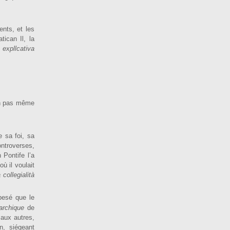
ents, et les
tican Il, la
 expllcativa
on pas même
e sa foi, sa
tro­verses,
 Pontife l’a
ù il voulait
 collegialità
pe­sé que le
rarchique
de
 aux autres,
n, siégeant