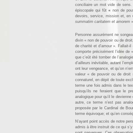
conciliaire un mot vide de sens. 
épiscopale qui fût
«
non de pou
devoirs, service, mission et, e
sum­matim caritatem et amorem
Personne assurément ne songeait à
divin « non de pouvoir ou de droit
de charité et d’amour ». Fallait-i
comporte précisément l’idée de «
que c’eût été tomber de l’analogie
d’ail­leurs inévitable, autant l’e
ont leur vengeance, et qu’on n’emp
valeur « de pouvoir ou de droit 
connaturel, en dépit de toute exclu
terme une fois admis dans le texte
puisqu’ils ne feraient que le p
analogique pour qu’il le devienne
autre, ce terme n’est pas anal
proposée par le Cardinal de Bou
terme équivoque; et qu’en conséque
N’ayant point accès de notre pers
admis à être instruit de ce qui s’
sont parvenues. Ces observa­tio