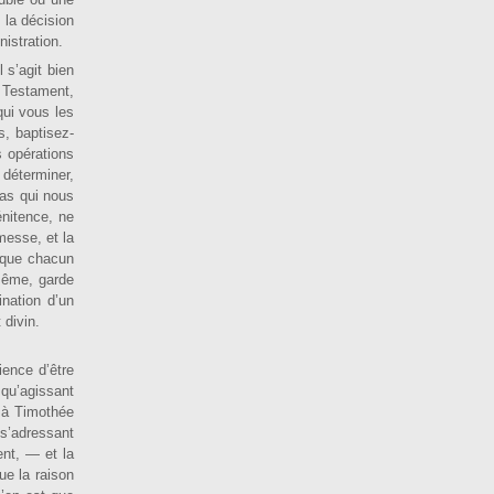
­ble ou une
; la décision
istration.
l s’agit bien
au Testament,
qui vous les
s, baptisez-
s opérations
détermi­ner,
cas qui nous
énitence, ne
 messe, et la
e que chacun
 même, garde
ination d’un
 divin.
ience d’être
 qu’agissant
t à Timothée
 s’adressant
nt, — et la
ue la raison