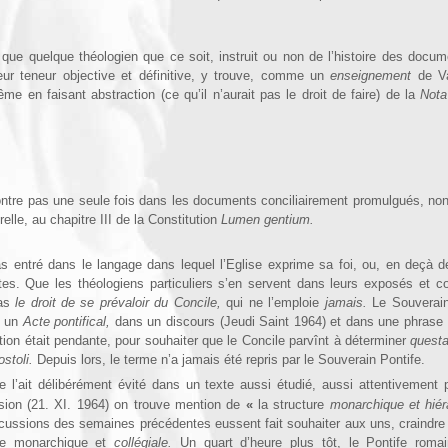
que quelque théolo­gien que ce soit, instruit ou non de l’histoire des docu­m
eur teneur objective et définitive, y trouve, comme un
enseignement
de Va
ême en faisant abstraction (ce qu’il n’aurait pas le droit de faire) de la
Nota
ontre pas une seule fois dans les documents conciliairement promulgués, n
relle, au chapitre III de la Constitution
Lumen gentium.
s entré dans le langage dans lequel l’Eglise exprime sa foi, ou, en deçà d
s. Que les théologiens particuliers s’en servent dans leurs exposés et con
pas
le droit de se prévaloir du Concile,
qui ne l’emploie
jamais.
Le Sou­verain
s un
Acte pontifical,
dans un discours (Jeudi Saint 1964) et dans une phrase o
ion était pendante, pour souhaiter que le Concile parvînt à déterminer
questa
ostoli.
Depuis lors, le terme n’a jamais été repris par le Souverain Pontife.
e l’ait délibérément évité dans un texte aussi étudié, aussi attentivement 
ion (21. XI. 1964) on trouve mention de
«
la structure
monarchique et hié
cussions des semaines précédentes eussent fait souhaiter aux uns, craindre
ture monarchique et
collégiale.
Un quart d’heure plus tôt, le Pontife romai