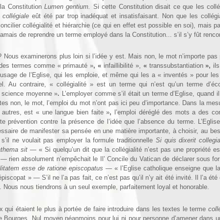
 la Constitution
Lumen gentium.
Si cette Constitution disait ce que les collég
e
collégiale
eût été par trop inadéquat et insa­tisfaisant. Non que les collégi
cilier collégialité et hiérarchie (ce qui en effet est possible en soi), mais 
 jamais de reprendre un terme employé dans la Constitution... s’il s’y fût renco
 ? Nous examinerons plus loin si l’idée y est. Mais non, le mot n’importe pa
t des termes comme « primauté »
, «
infaillibilité »,
«
transsubstantia­tion
»,
il
 l’usage de l’Eglise, qui les emploie, et même qui les a « inventés » pour le
l. Au contraire, « collégialité »
est un terme qui n’est qu’un terme d’é
 « science moyenne »
.
L’employer comme s’il était un terme d’Eglise, quand il
tes non, le mot, l’emploi du mot n’ont pas ici peu d’importance. Dans la mes
autres, est « une langue bien faite »
,
l’emploi déréglé des mots a des c
te prévention contre la présence de l’idée que l’absence du terme. L’Eglis
essaire de mani­fester sa pensée en une matière importante, à choisir, au bes
’il ne voulait pas employer la formule traditionnelle
Si quis dixerit collegi
athema sit
— « Si quelqu’un dit que la collégialité n’est pas une propriété es
» — rien absolument n’empêchait le Il’ Concile du Vatican de déclarer sous fo
alitatem esse de ratione epis­copatus
— « l’Eglise catholique enseigne que la c
’épiscopat »
— S’il ne l’a pas fait, ce n’est pas qu’il n’y ait été invité. Il l’a ét
 Nous nous tiendrons à un seul exemple, parfaitement loyal et honorable.
 qui étaient le plus à portée de faire introduire dans les textes le terme
coll
e Bourges. Nul moyen néanmoins pour lui ni pour personne d’amener dans 