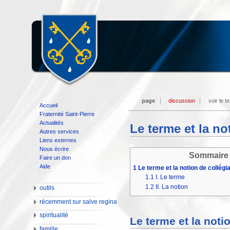
page
discussion
voir le t
Accueil
Fraternité Saint-Pierre
Actualités
Le terme et la no
Autres services
Liens externes
Nous écrire
Sommaire
Faire un don
Aide
1
Le terme et la notion de collégia
1.1
I. Le terme
1.2
II. La notion
outils
récemment sur salve regina
spiritualité
Le terme et la notio
famille