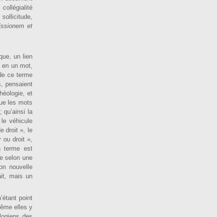
collégialité
sollicitude,
missionem et
que, un lien
, en un mot,
 de ce terme
s, pensaient
héologie, et
que les mots
 qu’ainsi la
 le véhicule
 droit », le
 ou droit »,
n terme est
ée selon une
ion nouvelle
it, mais un
’étant point
même elles y
logiens des