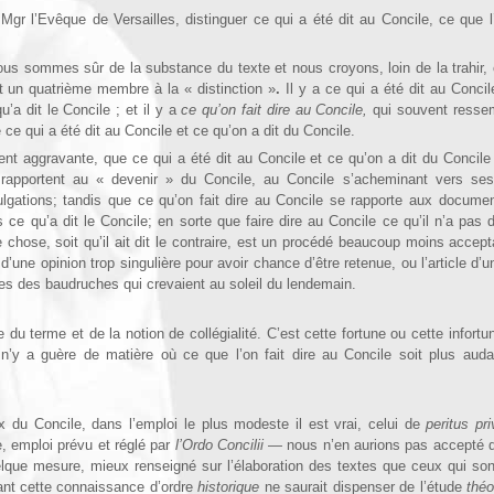
Mgr l’Evêque de Versailles, distinguer ce qui a été dit au Concile, ce que l
s sommes sûr de la substance du texte et nous croyons, loin de la trahir, 
 un qua­trième membre à la « distinction »
.
Il y a ce qui a été dit au Concil
u’a dit le Concile ; et il y a
ce qu’on fait dire au Concile,
qui souvent resse
 ce qui a été dit au Concile et ce qu’on a dit du Concile.
nt aggravante, que ce qui a été dit au Concile et ce qu’on a dit du Concil
 rapportent au « devenir » du Concile, au Concile s’acheminant vers ses
ulgations; tandis que ce qu’on fait dire au Concile se rapporte aux docume
ce qu’a dit le Concile; en sorte que faire dire au Concile ce qu’il n’a pas dit
autre chose, soit qu’il ait dit le contraire, est un procédé beaucoup moins acce
a
d’une opinion trop singulière pour avoir chance d’être retenue, ou l’article d’un
es des bau­druches qui crevaient au soleil du lendemain.
ne du terme et de la notion de collégialité. C’est cette fortune ou cette in­for
l n’y a guère de matière où ce que l’on fait dire au Concile soit plus aud
 du Concile, dans l’emploi le plus modeste il est vrai, celui de
peritus pri
, emploi prévu et réglé par
l’Ordo Concilii
— nous n’en aurions pas accepté d
elque mesure, mieux renseigné sur l’élaboration des textes que ceux qui so
ant cette connaissance d’ordre
historique
ne saurait dispenser de l’étude
thé