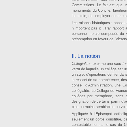
Commissions. Le fait est que, m
monuments du Concile, bienheur
l’emploie, de l’employer comme s’i
Les raisons historiques : oppositi
n’importent pas ici. Par rapport a
personne morale composée du Pa
présomption en faveur de l’absenc
II. La notion
Collegialitas
exprime une
ratio fo
vertu de laquelle un collège est u
un sujet d’opérations dernier dan
le ressort de sa compétence, des 
con­seil d’Administration, une C
collégialité. Le Collège de Franc
collèges par métaphore, sans a
désignation de certains parmi d’
plus ou moins semblables ou vois
Appliquée à l’Episcopat catholi
seulement un corps constitué, c
contestable hormis le cas du C