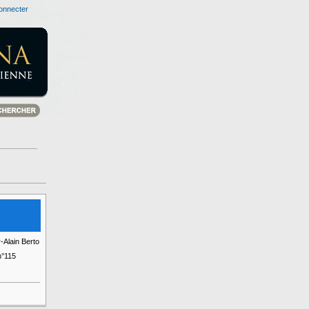
onnecter
-Alain Berto
°115