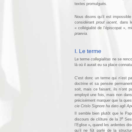
textes promulgués.
Nous disons qu’il est impossible 
considérant
prout iacent,
dans l
« collégialité de l’épiscopat », m
praevia.
I. Le terme
Le terme
collegialitas
ne se renc
là où il aurait eu sa place connatu
C’est donc un terme qui n’est pa
doctrine et sa pensée permanente
soit, mais ce faisant, ils n’ont 
employé une fois, mais non dan
précisément marquer que la quest
cie Crislo Signo­re ha dato agli Ap
Il semble bien plutôt que le Pap
e
discours de clôture de la 3
Sess
l’Eglise »
,
quand les ardentes dis
qu’il ne fût parlé de la struc