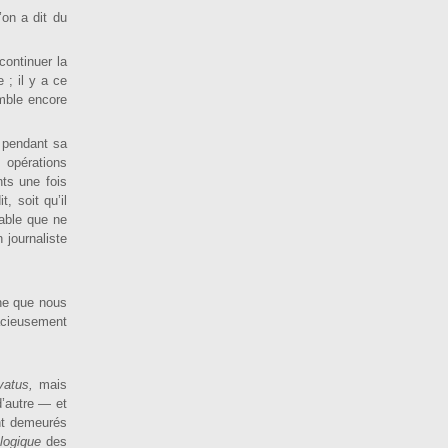
’on a dit du
continuer la
e ; il y a ce
mble encore
e pendant sa
 opérations
nts une fois
, soit qu’il
ptable que ne
 jour­naliste
tune que nous
acieusement
­vatus,
mais
’autre — et
nt demeurés
ologique
des