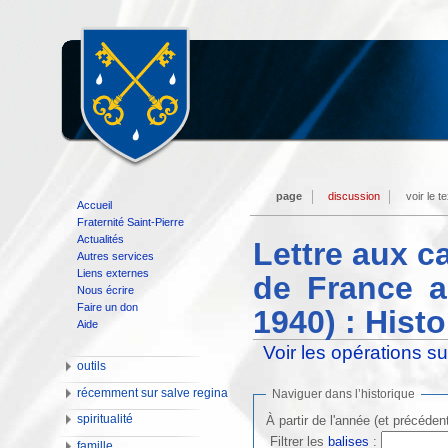
page
discussion
voir le t
Accueil
Fraternité Saint-Pierre
Actualités
Lettre aux c
Autres services
Liens externes
de France a
Nous écrire
Faire un don
1940) : Hist
Aide
Voir les opérations s
outils
récemment sur salve regina
Naviguer dans l’historique
spiritualité
À partir de l'année (et précéden
Filtrer les
balises
:
famille