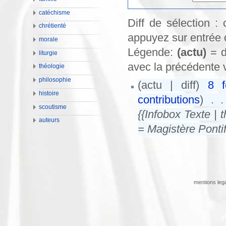
catéchisme
Diff de sélection :
chrétienté
appuyez sur entrée 
morale
Légende:
(actu)
= d
liturgie
avec la précédente 
théologie
philosophie
(actu | diff)
8 f
histoire
contributions
)
‎
. .
scoutisme
{{Infobox Texte | 
auteurs
= Magistère Pontifi
mentions leg