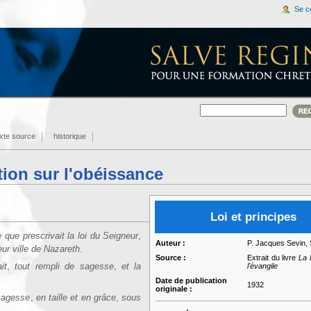
Se c
exte source
historique
tion sur l'obéissance
Loi et principes
 que prescrivait la loi du Seigneur
,
Auteur :
P. Jacques Sevin, 
ur ville de Nazareth
.
Source :
Extrait du livre
La 
l'évangile
ait
,
tout rempli de sagesse
,
et la
Date de publication
1932
originale :
 sagesse
,
en taille et en grâce
,
sous
.