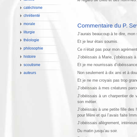
catéchisme
chrétienté
morale
Commentaire du P. Se
liturgie
J’aurais beaucoup à te dire, mon 
théologie
Et je leur étais soumis.
philosophie
Ce n’était pas pour mon agrément 
histoire
J’obéissais à Marie, j’obéissais à
Et je me nourrissais d’obéissance
scoutisme
Non seulement à dix ans et à douz
auteurs
Et je ne me croyais pas trop gran
J’obéissais à mes créatures parce
J’obéissais à un charpentier de vi
son métier.
J’obéissais à une petite fille de
pour Mère et qui l’avais faite Im
J’obéissais allègrement, intérieu
Du matin jusqu’au soir.