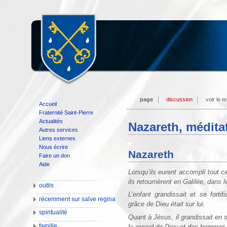
page
discussion
voir le t
Accueil
Fraternité Saint-Pierre
Actualités
Nazareth, médita
Autres services
Liens externes
Nous écrire
Nazareth
Faire un don
Aide
Lorsqu’ils eurent accompli tout ce
ils retournèrent en Galilée
,
dans le
outils
L’enfant grandissait et se
fortifi
récemment sur salve regina
grâce de Dieu était sur lui
.
spiritualité
Quant à Jésus
,
il grandissait en
famille
le regard de Dieu et des hommes