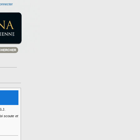
onnecter
S.J.
loi scoute et