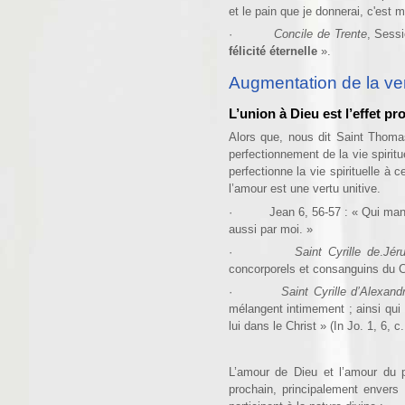
et le pain que je donnerai, c'est 
·
Concile de Trente
, Sessi
félicité éternelle
».
Augmentation de la ver
L’union à Dieu est l’effet p
Alors que, nous dit Saint Thoma
perfectionnement de la vie spiritu
perfectionne la vie spirituelle à 
l’amour est une vertu unitive.
· Jean 6, 56-57 : « Qui mange
aussi par moi. »
·
Saint Cyrille de
.
Jér
concorporels et consanguins du Ch
·
Saint Cyrille d’Alexand
mélangent intimement ; ainsi qui r
lui dans le Christ » (In Jo. 1, 6, c.
L’amour de Dieu et l’amour du p
prochain, principalement envers