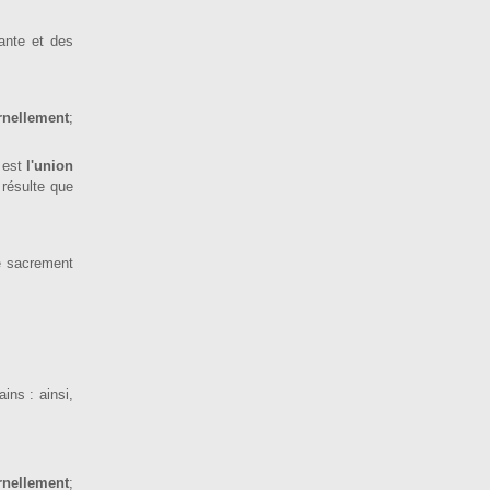
iante et des
ernellement
;
, est
l'union
 résulte que
e sacrement
ins : ainsi,
ernellement
;