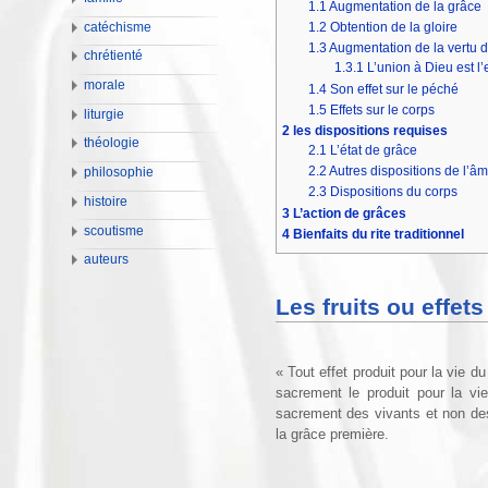
1.1
Augmentation de la grâce
1.2
Obtention de la gloire
catéchisme
1.3
Augmentation de la vertu d
chrétienté
1.3.1
L’union à Dieu est l
morale
1.4
Son effet sur le péché
1.5
Effets sur le corps
liturgie
2
les dispositions requises
théologie
2.1
L’état de grâce
2.2
Autres dispositions de l’â
philosophie
2.3
Dispositions du corps
histoire
3
L’action de grâces
scoutisme
4
Bienfaits du rite traditionnel
auteurs
Les fruits ou effe
« Tout effet produit pour la vie du
sacrement le produit pour la v
sacrement des vivants et non des
la grâce première.