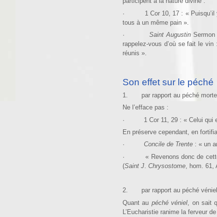
participent à la nature divine :
· 1 Cor 10, 17 : « Puisqu’il y 
tous à un même pain ».
·
Saint Augustin
Sermon 2
rappelez-vous d’où se fait le vin
réunis ».
Son effet sur le péché
1. par rapport au péché mortel
Ne l’efface pas :
· 1 Cor 11, 29 : « Celui qui en
En préserve cependant, en fortifia
·
Concile de Trente
: « un a
· « Revenons donc de cette tabl
(
Saint J
.
Chrysostome
, hom. 61, 
2. par rapport au péché véniel
Quant au
péché véniel
, on sait 
L’Eucharistie ranime la ferveur de 