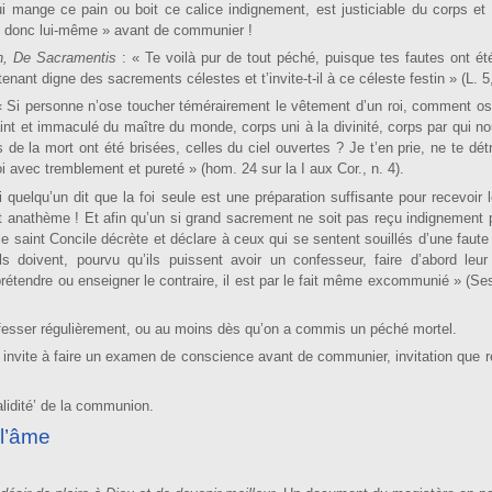
ge ce pain ou boit ce calice indignement, est justiciable du corps et
 donc lui­-même » avant de communier !
an, De Sacramentis
: « Te voilà pur de tout péché, puisque tes fautes ont ét
enant digne des sacrements célestes et t’in­vite-t-il à ce céleste festin » (L. 5,
« Si personne n’ose toucher témérairement le vêtement d’un roi, com­ment o
int et immaculé du maître du monde, corps uni à la divinité, corps par qui n
 de la mort ont été brisées, celles du ciel ouvertes ? Je t’en prie, ne te dét
 avec tremblement et pureté » (hom. 24 sur la I aux Cor., n. 4).
i quelqu’un dit que la foi seule est une préparation suf­fisante pour recevoir l
it anathème ! Et afin qu’un si grand sacrement ne soit pas reçu indignement 
e saint Concile décrète et déclare à ceux qui se sentent souillés d’une faute
 ils doivent, pourvu qu’ils puissent avoir un confesseur, faire d’abord leu
rétendre ou enseigner le contraire, il est par le fait même excommunié » (Ses
sser régulièrement, ou au moins dès qu’on a commis un péché mortel.
vite à faire un examen de conscience avant de communier, invitation que re
alidité’ de la communion.
 l’âme