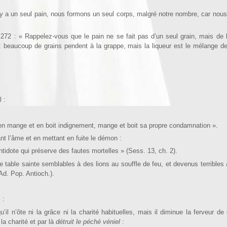
a un seul pain, nous formons un seul corps, malgré notre nombre, car nous 
72 : « Rappelez-vous que le pain ne se fait pas d’un seul grain, mais d
 : beaucoup de grains pen­dent à la grappe, mais la liqueur est le mélange d
 :
 mange et en boit indignement, mange et boit sa propre condamnation ».
nt l’âme et en mettant en fuite le démon :
ntidote qui préserve des fautes mortelles » (Sess. 13, ch. 2).
e sainte semblables à des lions au souffle de feu, et devenus terribles
Ad. Pop. Antioch.).
 :
qu’il n’ôte ni la grâce ni la charité habituelles, mais il diminue la ferveur de 
la charité et par là
détruit le péché véniel
: