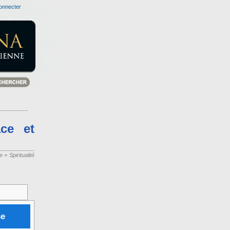
onnecter
âce et
= Spiritualité
se