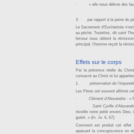
· « elle nous délivre des fautes
3. par rapport à la peine du pé
Le Sacrement d’Eucharistie n’est 
au péché. Toutefois, dit
saint Th
ferveur nous obtient la rémission
principal, l’homme reçoit la rémiss
Effets sur le corps
Par la présence réelle du Chris
consacré au Christ et lui appartien
1.
préservation de l’impureté
Les Pères ont souvent affirmé cet 
·
Clément d’Alexandrie
: « 
·
Saint Cyrille d’Alexand
réveille notre piété envers Dieu
guérit. » (In. Jo. 6, 67).
Comment est produit cet effet ?
apaisant la concupis­cence en ré