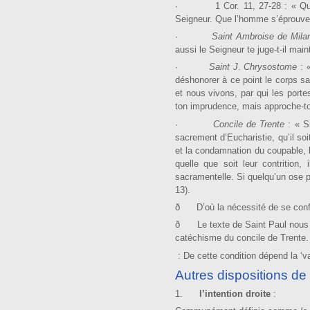
· 1 Cor. 11, 27-28 : « Qui man
Seigneur. Que l’homme s’éprouve
·
Saint Ambroise de Mil
aussi le Seigneur te juge-t-il maint
·
Saint J
.
Chry­sostome
: 
déshonorer à ce point le corps sa
et nous vivons, par qui les portes
ton imprudence, mais approche-toi
·
Concile de Trente
: « S
sacrement d’Eucharistie, qu’il so
et la condamnation du coupable, l
quelle que soit leur contrition,
sacramentelle. Si quelqu’un ose p
13).
ð D’où la nécessité de se confe
ð Le texte de Saint Paul nous in
catéchisme du concile de Trente.
: De cette condition dépend la ‘v
Autres dispositions de
1.
l’intention droite
: