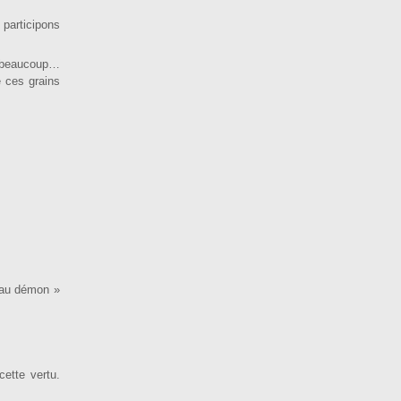
participons
e beaucoup…
e ces grains
 au démon »
cette vertu.