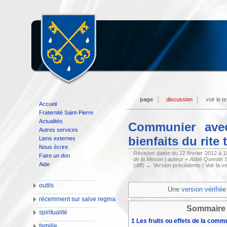
page
discussion
voir le t
Accueil
Fraternité Saint-Pierre
Actualités
Communier avec
Autres services
bienfaits du rite 
Liens externes
Nous écrire
Révision datée du 22 février 2012 à 
Faire un don
de la Messe | auteur = Abbé Quentin S
Aide
(diff) ← Version précédente | Voir la ve
outils
Une
version vérifiée
récemment sur salve regina
Sommaire
spiritualité
1
Les fruits ou effets de la com
famille