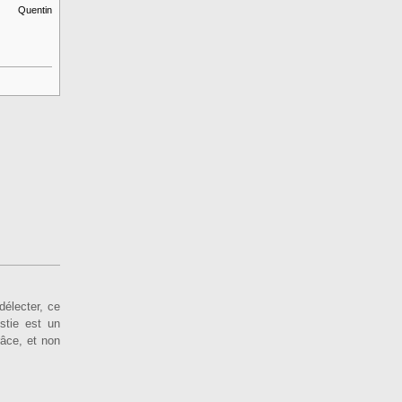
uentin
 délecter, ce
istie est un
râce, et non