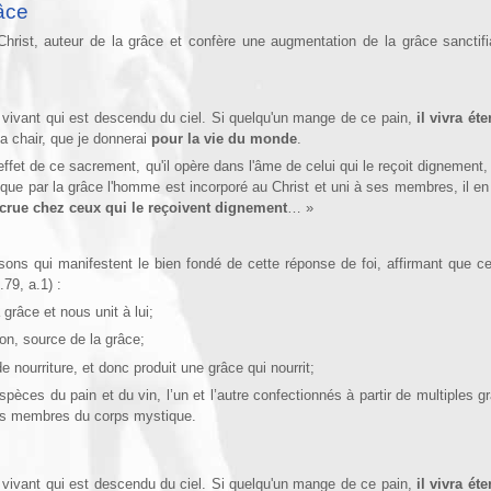
âce
Christ, auteur de la grâce et confère une augmentation de la grâce sanctif
vant qui est descendu du ciel. Si quelqu'un mange de ce pain,
il vivra ét
ma chair, que je donnerai
pour la vie du monde
.
effet de ce sacrement, qu'il opère dans l'âme de celui qui le reçoit dignement
 que par la grâce l'homme est incorporé au Christ et uni à ses membres, il en
ccrue chez ceux qui le reçoivent dignement
… »
ons qui manifestent le bien fondé de cette réponse de foi, affirmant que c
79, a.1) :
a grâce et nous unit à lui;
on, source de la grâce;
e nourriture, et donc produit une grâce qui nourrit;
spèces du pain et du vin, l’un et l’autre confectionnés à partir de multiples gra
es membres du corps mystique.
vant qui est descendu du ciel. Si quelqu'un mange de ce pain,
il vivra ét