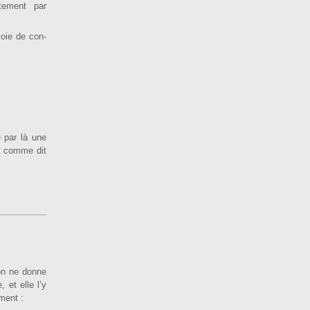
ctement par
oie de con­
e par là une
et comme dit
 on ne donne
 et elle l’y
ment :