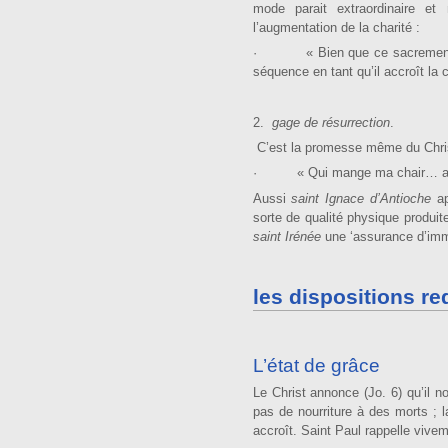
mode parait extraor­dinaire et
l’augmentation de la charité :
· « Bien que ce sacrement ne so
séquence en tant qu’il accroît la ch
2.
gage de résurrection
.
C’est la promesse même du Chris
· « Qui mange ma chair… a la vie 
Aussi
saint Ignace d’Antioche
ap
sorte de qualité physique produit
saint Irénée
une ‘assurance d’immo
les dispositions re
L’état de grâce
Le Christ annonce (Jo. 6) qu’il n
pas de nourriture à des morts ; l
accroît. Saint Paul rappelle vive­