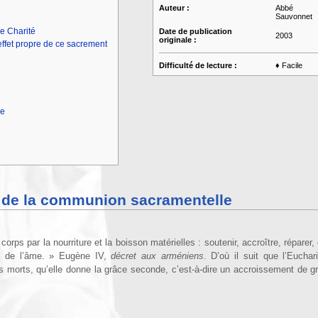
Auteur :
Abbé Q
Sauvonnet
e Charité
Date de publication
2003
originale :
’effet propre de ce sacrement
Difficulté de lecture :
♦ Facile
me
ts de la communion sacramentelle
 corps par la nourriture et la boisson matérielles : soutenir, accroître, réparer,
ie de l’âme. » Eugène IV,
décret aux arméniens
. D’où il suit que l’Euchar
 morts, qu’elle donne la grâce seconde, c’est-à-dire un accroissement de g