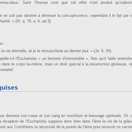
 miraculeux.
Saint Thomas
croit que cet effet n’est produit qu’indire
it pas destiné à dimi­nuer la concupiscence, cependant il le fait par v
arité. » (III, q. 79, a. 6, ad 3).
t :
éternelle, et je le ressusciterai au dernier jour. » (Jo. 6, 55).
pelle-t-il l’Eucharistie « un ferment d’immortalité ». Non qu’il faille entendr
e dans le corps lui-même, mais un droit spécial à la résurrection glo­rieuse, 
rtalité’.
quises
ous donnera son corps et son sang en nourriture et breuvage spirituels. Or,
a réception de l’Eucharistie suppose donc bien dans l’âme la vie de la grâce,
ment aux Corinthiens la nécessité de la pu­reté de l’âme pour recevoir ce sacre