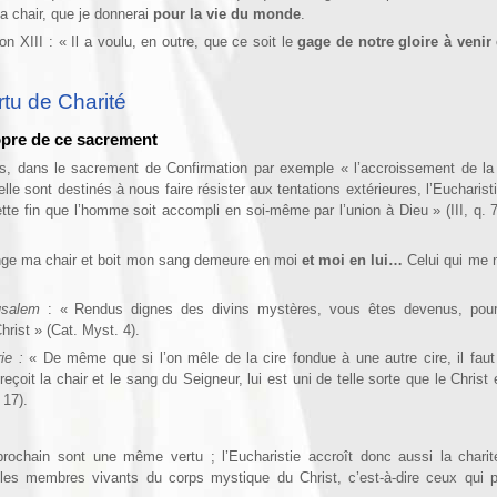
ma chair, que je donnerai
pour la vie du monde
.
on XIII : « Il a voulu, en outre, que ce soit le
gage de notre gloire à venir 
tu de Charité
ropre de ce sacrement
s, dans le sacrement de Confirmation par exemple « l’accroissement de la 
elle sont destinés à nous faire résister aux tentations extérieures, l’Eucharisti
cette fin que l’homme soit accompli en soi-même par l’union à Dieu » (III, q. 7
 ma chair et boit mon sang demeure en moi
et moi en lui…
Celui qui me 
usalem
: « Ren­dus dignes des divins mystères, vous êtes devenus, pour 
rist » (Cat. Myst. 4).
rie :
« De même que si l’on mêle de la cire fondue à une autre cire, il faut
eçoit la chair et le sang du Seigneur, lui est uni de telle sorte que le Christ e
 17).
rochain sont une même vertu ; l’Eucharistie accroît donc aussi la charit
 les membres vivants du corps mystique du Christ, c’est-à-dire ceux qui p