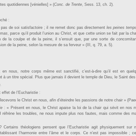
 quo­tidiennes [vénielles] » (
Conc
.
de Trente
, Sess. 13, ch. 2).
ché :
pas de soi satisfac­toire ; il ne remet donc pas directement
les peines temp
omas
, parce qu’il pro­duit l’union au Christ, et que cette union se fait par la cha
 de la coulpe et de la peine, il s’ensuit que, par une sorte de con­comitan
ion de la peine, selon la mesure de sa ferveur » (III, q. 79, a. 5).
t en nous, notre corps même est sanctifié, c’est-à-dire qu’il est en quel
t à un titre spé­cial. Plus que jamais il devient le temple de Dieu, le Saint des
.
effet de l’Eucharistie :
Rece­vons le Christ en nous, afin d’éteindre les passions de notre chair » (Pae
rie
: « Présent en nous, le Christ apaise la loi de la chair qui sévit en nos 
, il réfrène les troubles, ne nous impute plus nos fautes, mais comme des 
 Certains théologiens pensent que l’Eucharistie agit physiquement sur n
tablissant l’harmonie entre l’âme et le corps. Ce n’est pas impossible ; c