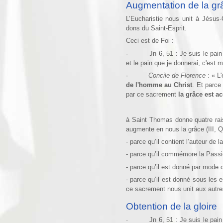
Augmentation de la gr
L’Eucharistie nous unit à Jésus-
dons du Saint-Esprit.
Ceci est de Foi :
· Jn 6, 51 : Je suis le pain vi
et le pain que je donnerai, c'est 
·
Concile de Florence
: « L'
de l'homme au Christ
. Et parce
par ce sacrement
la grâce est a
à Saint Thomas donne quatre rais
augmente en nous la grâce (III, Q.
- parce qu’il contient l’auteur de l
- parce qu’il commémore la Passi
- parce qu’il est donné par mode d
- parce qu’il est donné sous les e
ce sacrement nous unit aux autr
Obtention de la gloire
· Jn 6, 51 : Je suis le pain vi