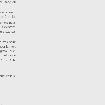
 du sang du
é effacées ;
 c. 2, n. 6).
serions-nous
ous existons
ruis pas par
e très saint
pour la mort
 grave, que,
r confession
s. 13, c. 5,
nouvelle le