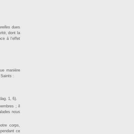
orelles
dues
rité, dont la
ce à l’effet
que manière
 Saints :
dag. 1, 6).
membres ; il
malades nous
otre corps,
ependant ce