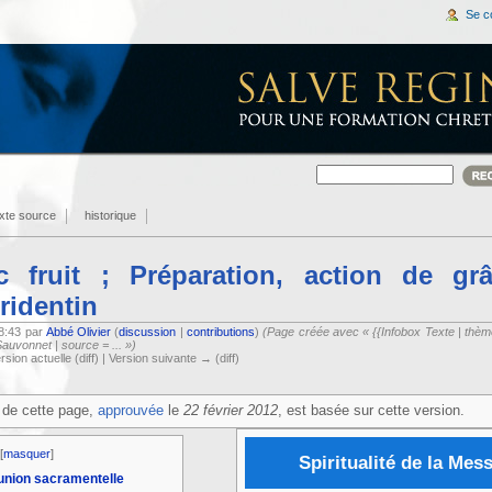
Se c
exte source
historique
 fruit ; Préparation, action de gr
tridentin
18:43 par
Abbé Olivier
(
discussion
|
contributions
)
(Page créée avec « {{Infobox Texte | thème 
auvonnet | source = ... »)
rsion actuelle (diff) | Version suivante → (diff)
de cette page,
approuvée
le
22 février 2012
, est basée sur cette version.
[
masquer
]
Spiritualité de la Mes
munion sacramentelle