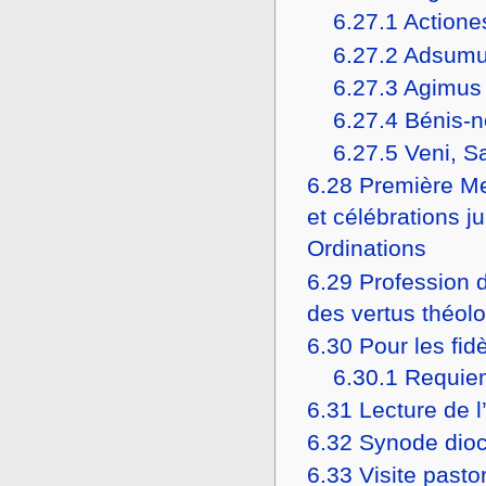
6.27.1
Actione
6.27.2
Adsum
6.27.3
Agimus t
6.27.4
Bénis-n
6.27.5
Veni, S
6.28
Première Me
et célébrations ju
Ordinations
6.29
Profession d
des vertus théol
6.30
Pour les fid
6.30.1
Requie
6.31
Lecture de l
6.32
Synode dio
6.33
Visite pasto