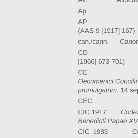
Ap. Apost
AP Benoît
(AAS 9 [1917] 167)
can./cann. Canon
CD Dé
[1966] 673-701)
C
Oecumenici Concilii 
promulgatum
, 14 s
CE
CIC 1917
Codex
Benedicti Papae XV 
CIC 1983
C