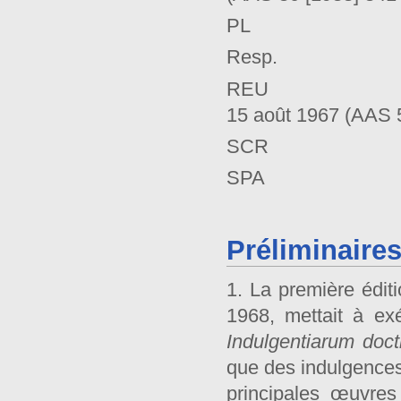
PL Migne
Resp. Ré
REU Paul V
15 août 1967 (AAS 
SCR Sacrée C
SPA Sacrée Pé
Préliminaire
1. La première édit
1968, mettait à ex
Indulgentiarum
doct
que des indulgences 
principales œuvres