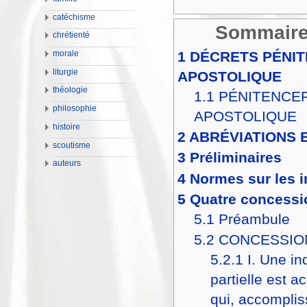
catéchisme
Sommair
chrétienté
1
DÉCRETS PÉNIT
morale
liturgie
APOSTOLIQUE
théologie
1.1
PÉNITENCER
philosophie
APOSTOLIQUE
histoire
2
ABRÉVIATIONS 
scoutisme
3
Préliminaires
auteurs
4
Normes sur les 
5
Quatre concessi
5.1
Préambule
5.2
CONCESSIO
5.2.1
I. Une i
partielle est a
qui, accomplis