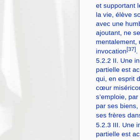
et supportant 
la vie, élève 
avec une humb
ajoutant, ne se
mentalement, 
[37]
invocation
.
5.2.2
II. Une i
partielle est a
qui, en esprit 
cœur misérico
s’emploie, par
par ses biens,
ses frères dan
5.2.3
III. Une 
partielle est a