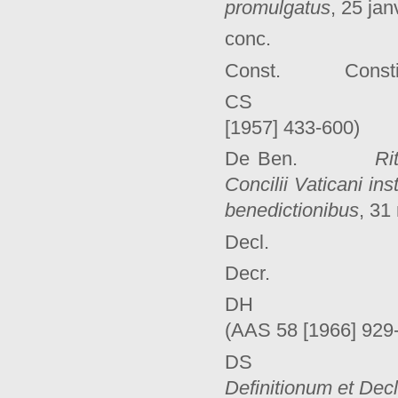
promulgatus
, 25 jan
conc. conc
Const. Constit
CS Pie X
[1957] 433-600)
De Ben.
Ri
Concilii Vaticani in
benedictionibus
, 31
Decl. Décl
Decr. Dé
DH Décla
(AAS 58 [1966] 929
DS Denzing
Definitionum et Dec