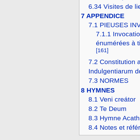
6.34
Visites de l
7
APPENDICE
7.1
PIEUSES IN
7.1.1
Invocatio
énumérées à t
[161]
7.2
Constitution 
Indulgentiarum d
7.3
NORMES
8
HYMNES
8.1
Veni creátor
8.2
Te Deum
8.3
Hymne Acath
8.4
Notes et réfé