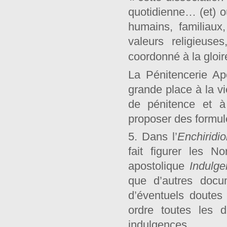
quotidienne… (et) où
humains, familiaux,
valeurs religieus
coordonné à la gloir
La Pénitencerie A
grande place à la vi
de pénitence et à 
proposer des formule
5. Dans l’
Enchiridi
fait figurer les N
apostolique
Indulge
que d’autres docum
d’éventuels doutes
ordre toutes les d
indulgences.