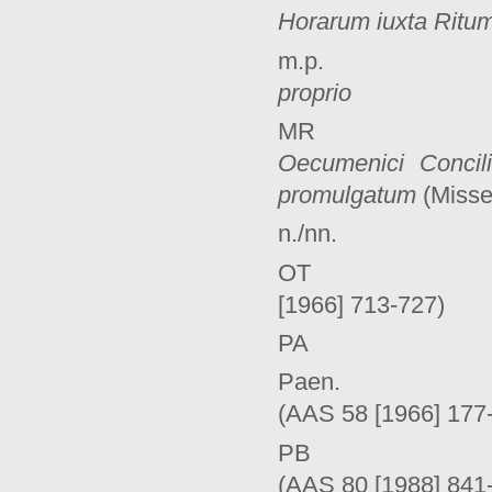
Horarum iuxta Rit
m.p. Lettre 
proprio
M
Oecumenici Concili
promulgatum
(Misse
n./nn. nor
OT Dé
[1966] 713-727)
PA Pénitence
Paen. Paul 
(AAS 58 [1966] 177
PB Jean-Pau
(AAS 80 [1988] 841