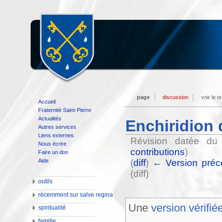
page
discussion
voir le t
Accueil
Fraternité Saint-Pierre
Actualités
Enchiridion
Autres services
Liens externes
Révision datée d
Nous écrire
contributions
)
Faire un don
Aide
(
diff
)
← Version préc
(diff)
outils
récemment sur salve regina
Une
version vérifié
spiritualité
famille