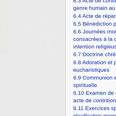
6.3
Acte de cons
genre humain au 
6.4
Acte de répar
6.5
Bénédiction 
6.6
Journées mo
consacrées à la 
intention religieu
6.7
Doctrine chré
6.8
Adoration et 
eucharistiques
6.9
Communion eu
spirituelle
6.10
Examen de 
acte de contrition
6.11
Exercices spi
récollection men