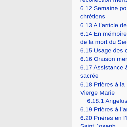
6.12
Semaine pou
chrétiens
6.13
A l’article d
6.14
En mémoire 
de la mort du Se
6.15
Usage des o
6.16
Oraison men
6.17
Assistance à
sacrée
6.18
Prières à l
Vierge Marie
6.18.1
Angelus
6.19
Prières à l’
6.20
Prières en l
Saint Joseph