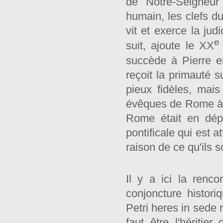
de Notre-Seigneur
humain, les clefs d
vit et exerce la ju
e
suit, ajoute le XX
succède à Pierre en
reçoit la primauté 
pieux fidèles, mais
évêques de Rome à r
Rome était en dépe
pontificale qui est
raison de ce qu'ils
Il y a ici la renco
conjoncture histori
Petri heres in sede r
faut être l'héritie