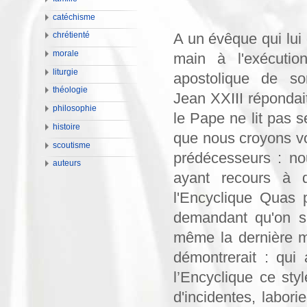
catéchisme
A un évêque qui lui 
chrétienté
morale
main à l'exécution
liturgie
apostolique de son
théologie
Jean XXIII répondai
philosophie
le Pape ne lit pas 
histoire
que nous croyons v
scoutisme
prédécesseurs : no
auteurs
ayant recours à d
l'Encyclique Quas 
demandant qu'on s'é
même la dernière ma
démontrerait : qui
l’Encyclique ce sty
d'incidentes, labori