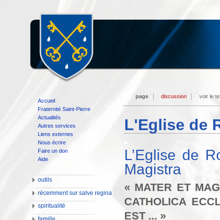
page
discussion
voir le t
Accueil
Fraternité Saint-Pierre
Actualités
L'Eglise de
Autres services
Liens externes
Nous écrire
L’Eglise de R
Faire un don
Aide
Magistra
outils
« MATER ET MAGI
récemment sur salve regina
CATHOLICA ECCL
spiritualité
EST ... »
famille